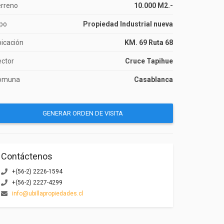
os
erreno
10.000 M2.-
po
Propiedad Industrial nueva
las
icación
KM. 69 Ruta 68
cionamientos
ctor
Cruce Tapihue
omuna
Casablanca
GENERAR ORDEN DE VISITA
Contáctenos
+(56-2) 2226-1594
+(56-2) 2227-4299
info@ubillapropiedades.cl