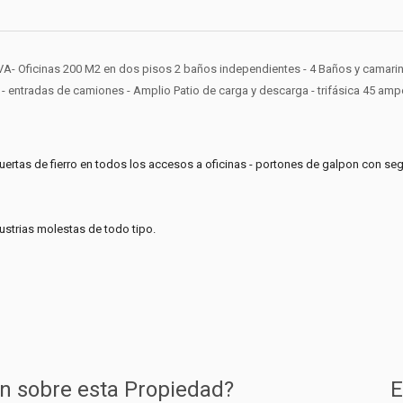
IVA- Oficinas 200 M2 en dos pisos 2 baños independientes - 4 Baños y camari
 - entradas de camiones - Amplio Patio de carga y descarga - trifásica 45 amp
uertas de fierro en todos los accesos a oficinas - portones de galpon con segu
dustrias molestas de todo tipo.
n sobre esta Propiedad?
E