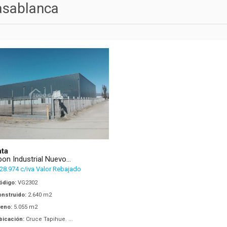
asablanca
ta
pon Industrial Nuevo...
 28.974 c/iva Valor Rebajado
ódigo:
VG2302
nstruido:
2.640 m2
reno:
5.055 m2
bicación:
Cruce Tapihue. ...