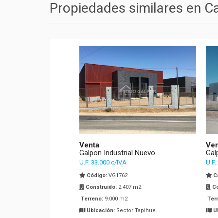
Propiedades similares en C
Venta
Ven
Galpon Industrial Nuevo ...
Gal
U.F. 33.000 c/IVA
U.F.
Código:
VG1762
C
Construido:
2.407 m2
Co
Terreno:
9.000 m2
Ter
Ubicación:
Sector Tapihue...
U