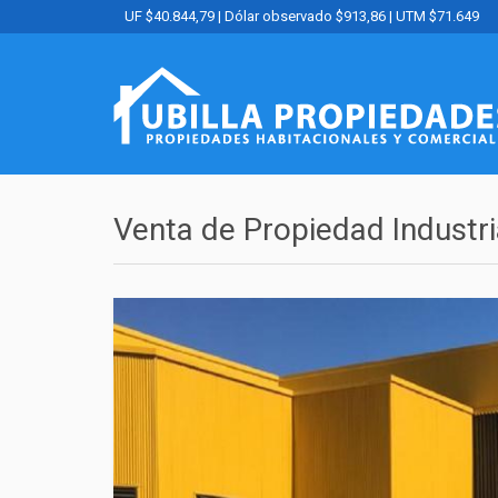
UF $40.844,79 | Dólar observado $913,86 | UTM $71.649
Venta de Propiedad Industr